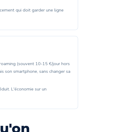
acement qui doit garder une ligne
s roaming (souvent 10-15 €/jour hors
uis son smartphone, sans changer sa
éduit. L'économie sur un
qu'on