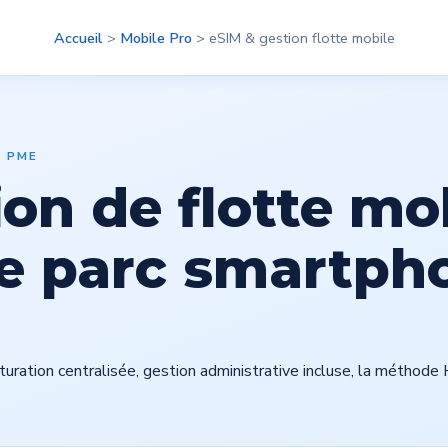
out
Clients
Accueil
Produits
>
Mobile Pro
Contact
>
eSIM & gestion flotte mobile
04 48 14 04
E PME
on de flotte mob
e parc smartph
cturation centralisée, gestion administrative incluse, la métho