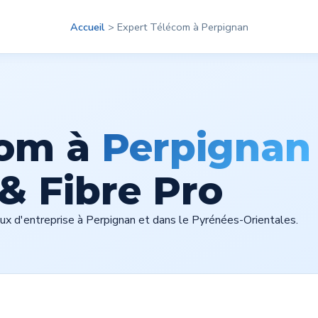
out
Clients
Produits
Accueil
Contact
>
Expert Télécom à Perpignan
04 48 14 04
com à
Perpignan
 & Fibre Pro
aux d'entreprise à Perpignan et dans le Pyrénées-Orientales.