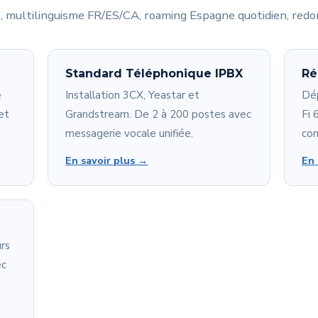
/7, multilinguisme FR/ES/CA, roaming Espagne quotidien, redon
Standard Téléphonique IPBX
Ré
e
Installation 3CX, Yeastar et
Dé
et
Grandstream. De 2 à 200 postes avec
Fi 
messagerie vocale unifiée.
con
En savoir plus →
En 
rs
ec