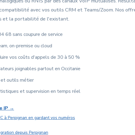
nalogiques ou RNIS par des canaux VoIP mutualisés. Résultat
t compatibilité avec vos outils CRM et Teams/Zoom. Nos offr
et la portabilité de l'existant.
04 68 sans coupure de service
eam, on-premise ou cloud
duire vos coûts d'appels de 30 à 50 %
ateurs joignables partout en Occitanie
et outils métier
tistiques et supervision en temps réel
e IP →
TC à Perpignan en gardant vos numéros
igration depuis Perpignan